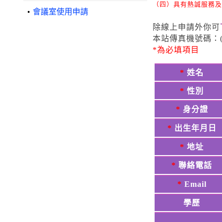
（四）具有熱誠服務及
•
會議室使用申請
除線上申請外你可
本站傳真機號碼：(06
*為必填項目
*
姓名
*
性別
*
身分證
*
出生年月日
*
地址
*
聯絡電話
*
Email
學歷