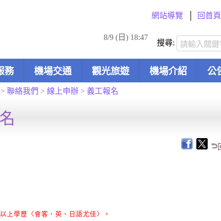
網站導覽
回首頁
8/9 (日) 18:47
搜尋:
服務
機場交通
觀光旅遊
機場介紹
公
>
聯絡我們
>
線上申辦
>
義工報名
名
以上學歷〈會客、英、日語尤佳〉。