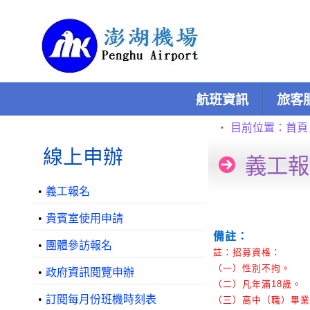
跳到主要內容區塊
:::
航班資訊
旅客
:::
:::
‧
目前位置：
首頁
線上申辦
義工報
•
義工報名
•
貴賓室使用申請
備註：
•
團體參訪報名
註：招募資格：
（一）性別不拘。
•
政府資訊閱覽申辦
（二）凡年滿18歲。
•
訂閱每月份班機時刻表
（三）高中（職）畢業