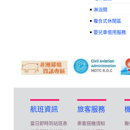
￭
淋浴間
￭
複合式休閒區
￭
嬰兒車借用服務
航班資訊
旅客服務
當日即時到站班表
乘客搭機須知
聯