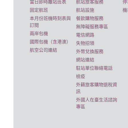
當日即時離站班表
航站旅客服務
停
固定航班
航站設施
機
本月份班機時刻表與
餐飲購物服務
訂閱
無障礙服務專區
兩岸包機
電信網路
國際包機（含港澳）
失物招領
航空公司連結
外幣兌換服務
網站連結
駐站單位聯絡電話
檢疫
外籍旅客購物退稅資
訊
外國人在臺生活諮詢
專區