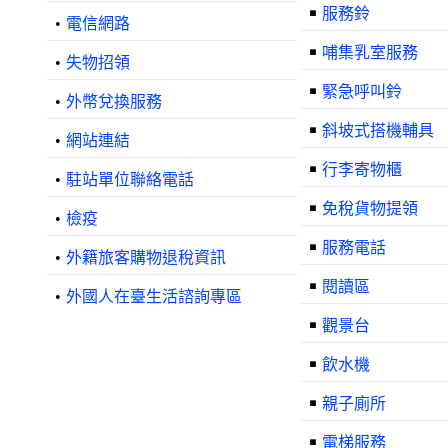
￭
服務鈴
•
電信網路
￭
哺集乳室服務
•
失物招領
￭
緊急呼叫鈴
•
外幣兌換服務
￭
斜坡式搭機輔具
•
網站連結
￭
行李寄物櫃
•
駐站單位聯絡電話
￭
免稅貨物提領
•
檢疫
￭
服務電話
•
外籍旅客購物退稅資訊
￭
閱讀區
•
外國人在臺生活諮詢專區
￭
觀景台
￭
飲水機
￭
親子廁所
￭
電梯服務