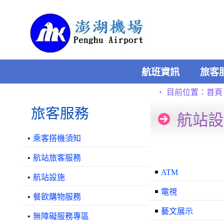
跳到主要內容區塊
:::
航班資訊
旅客
:::
:::
‧
目前位置：
首頁
旅客服務
航站設
•
乘客搭機須知
•
航站旅客服務
￭
ATM
•
航站設施
￭
電視
•
餐飲購物服務
￭
藝文展示
•
無障礙服務專區