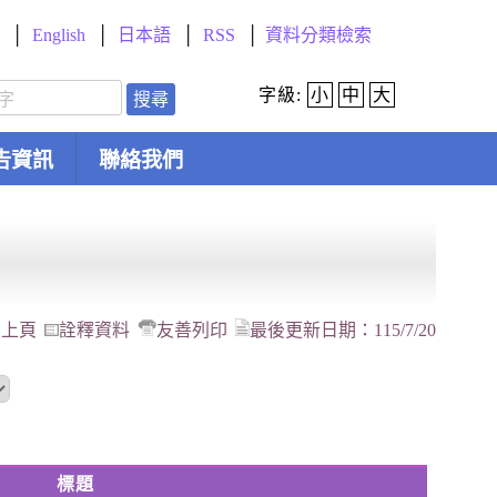
English
日本語
RSS
資料分類檢索
字級:
小
中
大
搜尋
告資訊
聯絡我們
回上頁
詮釋資料
友善列印
最後更新日期：
115/7/20
標題