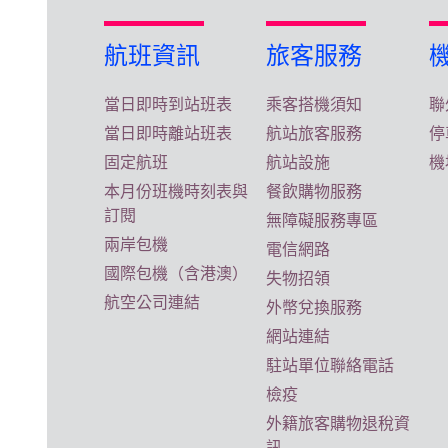
航班資訊
旅客服務
當日即時到站班表
乘客搭機須知
聯
當日即時離站班表
航站旅客服務
停
固定航班
航站設施
機
本月份班機時刻表與
餐飲購物服務
訂閱
無障礙服務專區
兩岸包機
電信網路
國際包機（含港澳）
失物招領
航空公司連結
外幣兌換服務
網站連結
駐站單位聯絡電話
檢疫
外籍旅客購物退稅資
訊