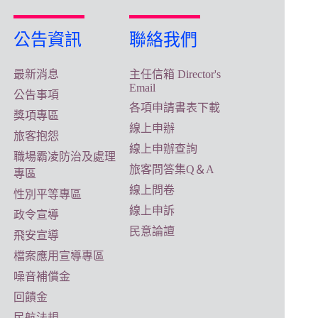
公告資訊
聯絡我們
最新消息
主任信箱 Director's
Email
公告事項
各項申請書表下載
獎項專區
線上申辦
旅客抱怨
線上申辦查詢
職場霸凌防治及處理
旅客問答集Q＆A
專區
線上問卷
性別平等專區
線上申訴
政令宣導
民意論譠
飛安宣導
檔案應用宣導專區
噪音補償金
回饋金
民航法規