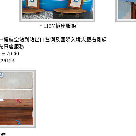
‧110V插座服務
一樓航空站到站出口左側及國際入境大廳右側處
充電座服務
0 ~ 20:00
229123
服務