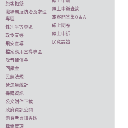
線上申辦
旅客抱怨
線上申辦查詢
職場霸凌防治及處理
旅客問答集Q＆A
專區
線上問卷
性別平等專區
線上申訴
政令宣導
民意論譠
飛安宣導
檔案應用宣導專區
噪音補償金
回饋金
民航法規
營運量統計
採購資訊
公文附件下載
政府資訊公開
消費者資訊專區
檔案管理