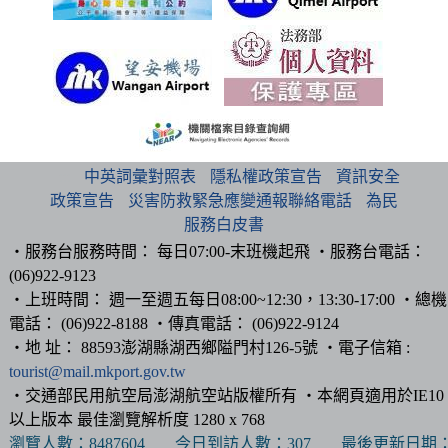
:::
中英詞彙對照表
隱私權政策宣告
資訊安全
政策宣告
災害防救緊急應變通報聯絡電話
為民
服務白皮書
‧服務台服務時間： 每日07:00-末班機起飛 ‧服務台電話：
(06)922-9123
‧上班時間： 週一至週五每日08:00~12:30，13:30-17:00 ‧總機
電話： (06)922-8188 ‧傳真電話： (06)922-9124
‧地 址： 88593澎湖縣湖西鄉隘門村126-5號 ‧電子信箱 :
tourist@mail.mkport.gov.tw
‧交通部民用航空局澎湖航空站版權所有 ‧本網頁適用於IE10
以上版本 最佳瀏覽解析度 1280 x 768
瀏覽人數：
8487604
今日到訪人數：
307
最後更新日期