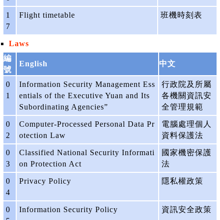
1
Flight timetable
班機時刻表
7
Laws
編
English
中文
號
0
Information Security Management Ess
行政院及所屬
1
entials of the Executive Yuan and Its
各機關資訊安
Subordinating Agencies”
全管理規範
0
Computer-Processed Personal Data Pr
電腦處理個人
2
otection Law
資料保護法
0
Classified National Security Informati
國家機密保護
3
on Protection Act
法
0
Privacy Policy
隱私權政策
4
0
Information Security Policy
資訊安全政策