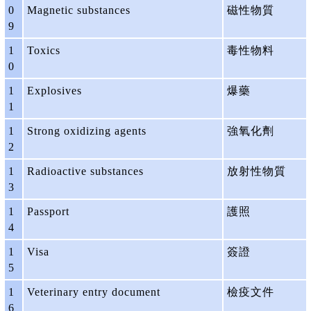
0
Magnetic substances
磁性物質
9
1
Toxics
毒性物料
0
1
Explosives
爆藥
1
1
Strong oxidizing agents
強氧化劑
2
1
Radioactive substances
放射性物質
3
1
Passport
護照
4
1
Visa
簽證
5
1
Veterinary entry document
檢疫文件
6