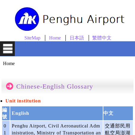
skip to content
SiteMap
Home
日本語
繁體中文
Home
Chinese-English Glossary
Unit institution
編
English
中文
號
0
Penghu Airport, Civil Aeronautical Adm
交通部民用
1
inistration, Ministry of Transportation an
航空局澎湖