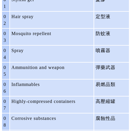
1
0
Hair spray
定型液
2
0
Mosquito repellent
防蚊液
3
0
Spray
噴霧器
4
0
Ammunition and weapon
彈藥武器
5
0
Inflammables
易燃品類
6
0
Highly-compressed containers
高壓縮罐
7
0
Corrosive substances
腐蝕性品
8