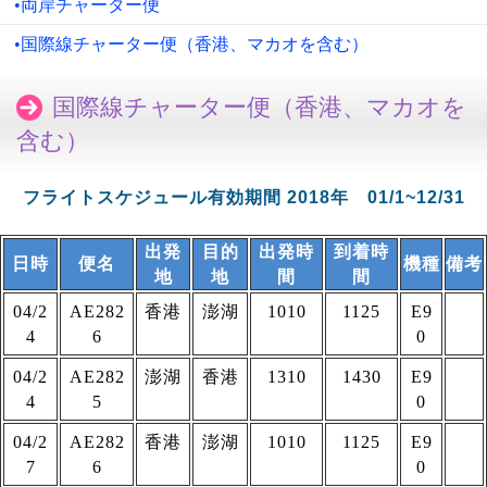
•両岸チャーター便
•国際線チャーター便（香港、マカオを含む）
国際線チャーター便（香港、マカオを
含む）
フライトスケジュール有効期間 2018年 01/1~12/31
出発
目的
出発時
到着時
日時
便名
機種
備考
地
地
間
間
04/2
AE282
香港
澎湖
1010
1125
E9
4
6
0
04/2
AE282
澎湖
香港
1310
1430
E9
4
5
0
04/2
AE282
香港
澎湖
1010
1125
E9
7
6
0