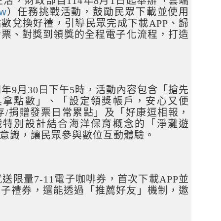
活，財政部自114年8月1日起舉辦「雲端
tw
）任務挑戰活動，鼓勵民眾下載並使用
點數兌換好禮，引導民眾完成下載APP、歸
發票、對獎到領獎的全程電子化流程，打造
同年9月30日下午5時，活動內容包含「搶先
具拿點數」、「設定領獎帳戶，安心又便
存/捐贈發票日常累點」及「好康逗相報，
戲特別設計結合海洋保育概念的「淨灘遊
意識，讓民眾參與數位互動體驗。
限量7-11電子咖啡券，首次下載APP並
元電子禮券，還能透過「推薦好友」機制，邀