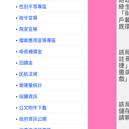
財
綠
•
性別平等專區
「
•
政令宣導
戶
既
•
飛安宣導
•
檔案應用宣導專區
•
噪音補償金
該
註
•
回饋金
捷
邀
•
民航法規
戲
•
營運量統計
•
採購資訊
該
•
公文附件下載
儲
請
•
政府資訊公開