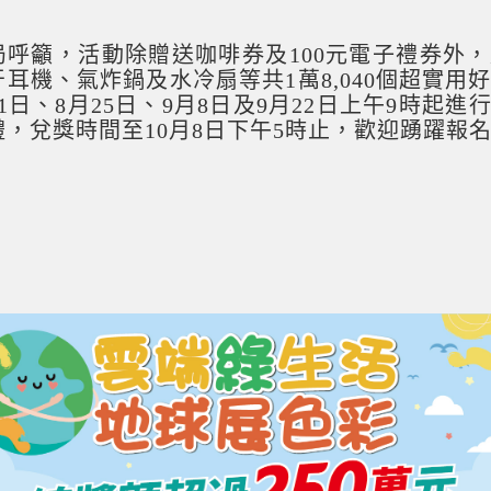
局呼籲，活動除贈送咖啡券及100元電子禮券外
牙耳機、氣炸鍋及水冷扇等共1萬8,040個超實用
11日、8月25日、9月8日及9月22日上午9時
禮，兌獎時間至10月8日下午5時止，歡迎踴躍報