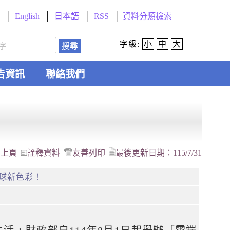
English
日本語
RSS
資料分類檢索
字級:
小
中
大
搜尋
告資訊
聯絡我們
回上頁
詮釋資料
友善列印
最後更新日期：
115/7/31
球新色彩！