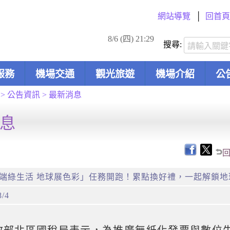
網站導覽
回首頁
8/6 (四) 21:29
搜尋:
服務
機場交通
觀光旅遊
機場介紹
公
>
公告資訊
>
最新消息
息
端綠生活 地球展色彩」任務開跑！累點換好禮，一起解鎖地
8/4