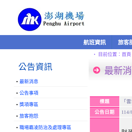
跳到主要內容區塊
:::
航班資訊
旅客
:::
:::
‧
目前位置：
首頁
公告資訊
最新消
•
最新消息
•
公告事項
標題
「雲
•
獎項專區
公告日期
114/
•
旅客抱怨
•
職場霸凌防治及處理專區