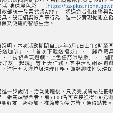
政部北區國稅局表示，為推廣無紙化發票與數位生
生活 地球展色彩」（
https://taxplus.ntbna.gov.
財政部統一發票兌獎APP」。透過遊戲化任務與
載具、設定領獎帳戶等行為，進一步實現從開立
環保又便捷的智慧生活。
局說明，本次活動期間自114年8月1日上午9時至
冊送咖啡」、「首次下載送禮券」、「歸戶載
」、「捐發票玩遊戲，上色任務賺點數」、「儲
請好友一起玩」等七大任務，其中活動網站遊
」，進行五大洋垃圾清理任務，兼顧趣味性與環保
局進一步說明，活動開跑後，只要完成網站註冊就送
存一張雲端發票者，前5,000名可直接獲得100
親朋好友一起參加，推薦成功雙方皆可獲得點數。